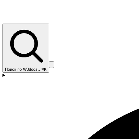
Поиск по W3docs…
⌘K