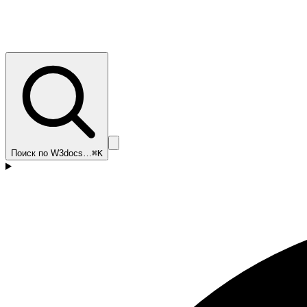
Поиск по W3docs…
⌘K