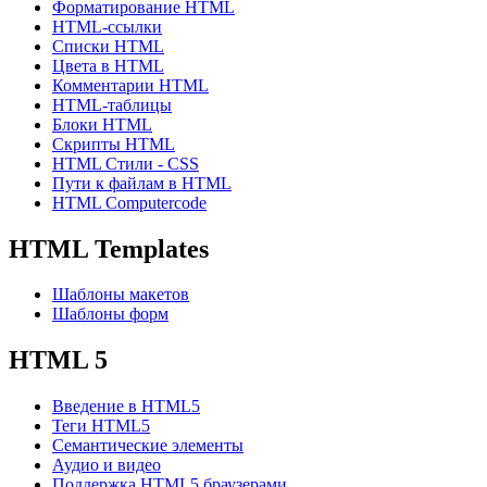
Форматирование HTML
HTML-ссылки
Списки HTML
Цвета в HTML
Комментарии HTML
HTML-таблицы
Блоки HTML
Скрипты HTML
HTML Стили - CSS
Пути к файлам в HTML
HTML Computercode
HTML Templates
Шаблоны макетов
Шаблоны форм
HTML 5
Введение в HTML5
Теги HTML5
Семантические элементы
Аудио и видео
Поддержка HTML5 браузерами