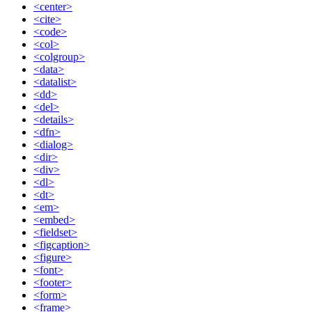
<center>
<cite>
<code>
<col>
<colgroup>
<data>
<datalist>
<dd>
<del>
<details>
<dfn>
<dialog>
<dir>
<div>
<dl>
<dt>
<em>
<embed>
<fieldset>
<figcaption>
<figure>
<font>
<footer>
<form>
<frame>