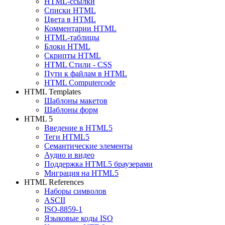
HTML-ссылки
Списки HTML
Цвета в HTML
Комментарии HTML
HTML-таблицы
Блоки HTML
Скрипты HTML
HTML Стили - CSS
Пути к файлам в HTML
HTML Computercode
HTML Templates
Шаблоны макетов
Шаблоны форм
HTML 5
Введение в HTML5
Теги HTML5
Семантические элементы
Аудио и видео
Поддержка HTML5 браузерами
Миграция на HTML5
HTML References
Наборы символов
ASCII
ISO-8859-1
Языковые коды ISO