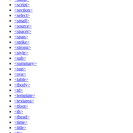
<script>
<section>
<select>
<small>
<source>
<spacer>
<span>
<strike>
<strong>
<style>
<sub>
<summary>
<sup>
<svg>
<table>
<tbody>
<td>
<template>
<textarea>
<tfoot>
<th>
<thead>
<time>
<title>
<tr>