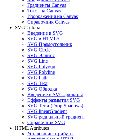
Градиенты Canvas
Текст на Canvas
Изображения на Canvas
Справочник Canvas
SVG Tutorial
Введение в SVG
SVG в HTML5
SVG Прямоугольник
SVG Circle
SVG Эллипс
SVG Line
SVG Polygon
SVG Polyline
SVG Path
SVG Text
SVG Обводка
Введение в SVG-фильтры
Эффекты размытия SVG
SVG Тени (Drop Shadows)
SVG linearGradient
SVG радиальный градиент
Справочник SVG
HTML Attributes
Устаревшие атрибуты