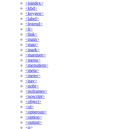
<isindex>
<kbd>
<keygen>
<label>
<legend>
<li>
<link>
<main>
<map>
<mark>
<marquee>
<menu>
<menuitem>
<meta>
<meter>
<nav>
<nobr>
<noframes>
<noscript>
<object>
<ol>
<optgroup>
<option>
<output>
<p>