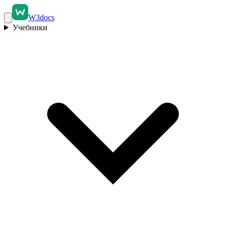
W3docs
Учебники