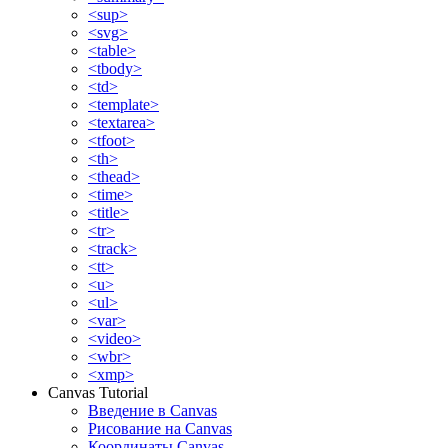
<sup>
<svg>
<table>
<tbody>
<td>
<template>
<textarea>
<tfoot>
<th>
<thead>
<time>
<title>
<tr>
<track>
<tt>
<u>
<ul>
<var>
<video>
<wbr>
<xmp>
Canvas Tutorial
Введение в Canvas
Рисование на Canvas
Координаты Canvas