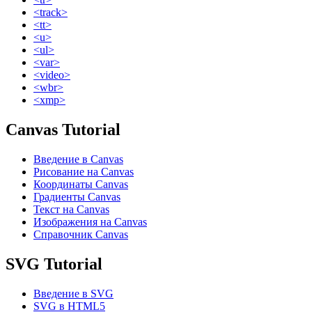
<track>
<tt>
<u>
<ul>
<var>
<video>
<wbr>
<xmp>
Canvas Tutorial
Введение в Canvas
Рисование на Canvas
Координаты Canvas
Градиенты Canvas
Текст на Canvas
Изображения на Canvas
Справочник Canvas
SVG Tutorial
Введение в SVG
SVG в HTML5