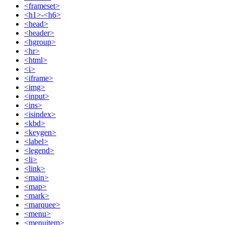
<frameset>
<h1>-<h6>
<head>
<header>
<hgroup>
<hr>
<html>
<i>
<iframe>
<img>
<input>
<ins>
<isindex>
<kbd>
<keygen>
<label>
<legend>
<li>
<link>
<main>
<map>
<mark>
<marquee>
<menu>
<menuitem>