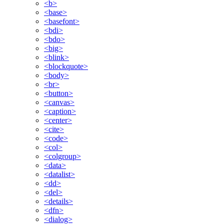
<b>
<base>
<basefont>
<bdi>
<bdo>
<big>
<blink>
<blockquote>
<body>
<br>
<button>
<canvas>
<caption>
<center>
<cite>
<code>
<col>
<colgroup>
<data>
<datalist>
<dd>
<del>
<details>
<dfn>
<dialog>