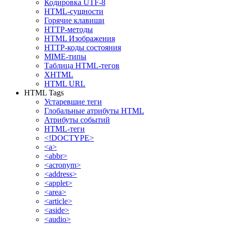
Кодировка UTF-8
HTML-сущности
Горячие клавиши
HTTP-методы
HTML Изображения
HTTP-коды состояния
MIME-типы
Таблица HTML-тегов
XHTML
HTML URL
HTML Tags
Устаревшие теги
Глобальные атрибуты HTML
Атрибуты событий
HTML-теги
<!DOCTYPE>
<a>
<abbr>
<acronym>
<address>
<applet>
<area>
<article>
<aside>
<audio>