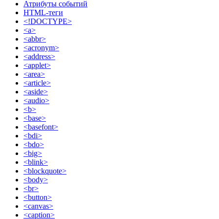
Атрибуты событий
HTML-теги
<!DOCTYPE>
<a>
<abbr>
<acronym>
<address>
<applet>
<area>
<article>
<aside>
<audio>
<b>
<base>
<basefont>
<bdi>
<bdo>
<big>
<blink>
<blockquote>
<body>
<br>
<button>
<canvas>
<caption>