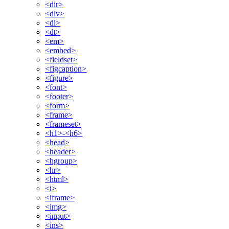
<dir>
<div>
<dl>
<dt>
<em>
<embed>
<fieldset>
<figcaption>
<figure>
<font>
<footer>
<form>
<frame>
<frameset>
<h1>-<h6>
<head>
<header>
<hgroup>
<hr>
<html>
<i>
<iframe>
<img>
<input>
<ins>