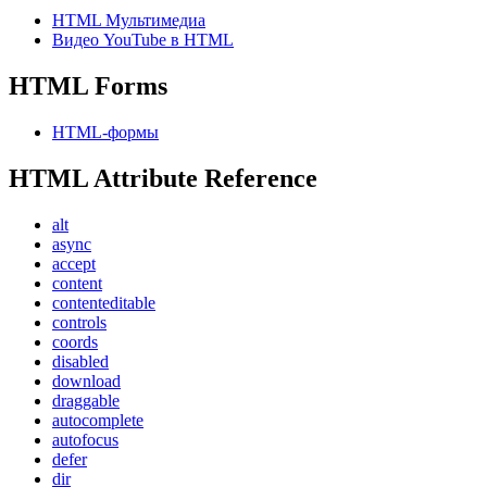
HTML Мультимедиа
Видео YouTube в HTML
HTML Forms
HTML-формы
HTML Attribute Reference
alt
async
accept
content
contenteditable
controls
coords
disabled
download
draggable
autocomplete
autofocus
defer
dir