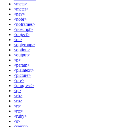
<meta>
<meter>
<nav>
<nobr>
<noframes>
<noscript>
<object>
<ol>
<optgroup>
<option>
<output>
<p>
<param>
<plaintext>
<picture>
<pre>
<progress>
<q>
<rb>
<rp>
<rt>
<rtc>
<ruby>
<s>
<samp>