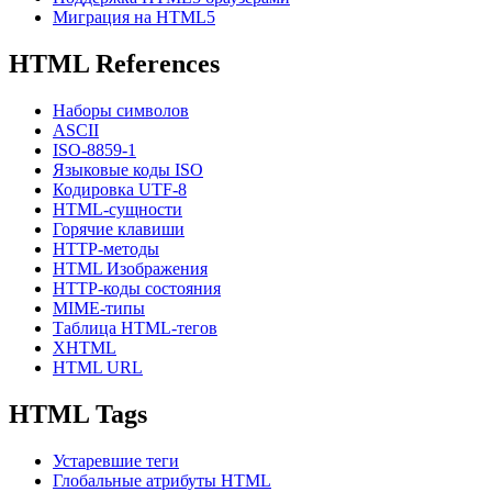
Миграция на HTML5
HTML References
Наборы символов
ASCII
ISO-8859-1
Языковые коды ISO
Кодировка UTF-8
HTML-сущности
Горячие клавиши
HTTP-методы
HTML Изображения
HTTP-коды состояния
MIME-типы
Таблица HTML-тегов
XHTML
HTML URL
HTML Tags
Устаревшие теги
Глобальные атрибуты HTML