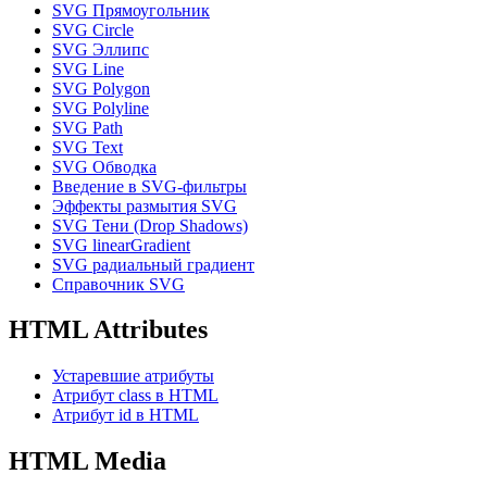
SVG Прямоугольник
SVG Circle
SVG Эллипс
SVG Line
SVG Polygon
SVG Polyline
SVG Path
SVG Text
SVG Обводка
Введение в SVG-фильтры
Эффекты размытия SVG
SVG Тени (Drop Shadows)
SVG linearGradient
SVG радиальный градиент
Справочник SVG
HTML Attributes
Устаревшие атрибуты
Атрибут class в HTML
Атрибут id в HTML
HTML Media