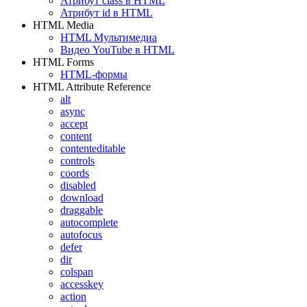
Атрибут class в HTML
Атрибут id в HTML
HTML Media
HTML Мультимедиа
Видео YouTube в HTML
HTML Forms
HTML-формы
HTML Attribute Reference
alt
async
accept
content
contenteditable
controls
coords
disabled
download
draggable
autocomplete
autofocus
defer
dir
colspan
accesskey
action