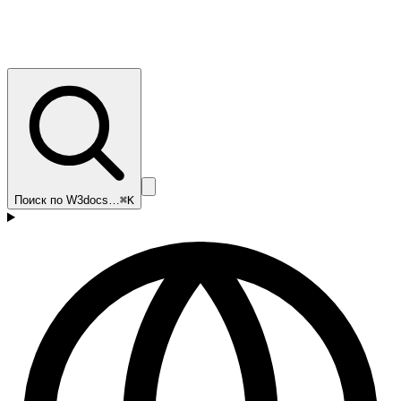
Поиск по W3docs…
⌘K