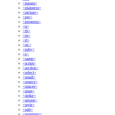
<param>
<plaintext>
<picture>
<pre>
<progress>
<q>
<rb>
<rp>
<rt>
<rtc>
<ruby>
<s>
<samp>
<script>
<section>
<select>
<small>
<source>
<spacer>
<span>
<strike>
<strong>
<style>
<sub>
<summary>