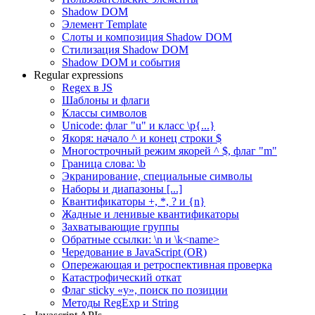
Shadow DOM
Элемент Template
Слоты и композиция Shadow DOM
Стилизация Shadow DOM
Shadow DOM и события
Regular expressions
Regex в JS
Шаблоны и флаги
Классы символов
Unicode: флаг "u" и класс \p{...}
Якоря: начало ^ и конец строки $
Многострочный режим якорей ^ $, флаг "m"
Граница слова: \b
Экранирование, специальные символы
Наборы и диапазоны [...]
Квантификаторы +, *, ? и {n}
Жадные и ленивые квантификаторы
Захватывающие группы
Обратные ссылки: \n и \k<name>
Чередование в JavaScript (OR)
Опережающая и ретроспективная проверка
Катастрофический откат
Флаг sticky «y», поиск по позиции
Методы RegExp и String