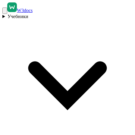
W3docs
Учебники