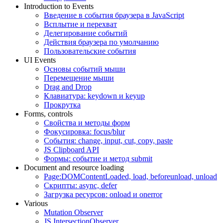
Introduction to Events
Введение в события браузера в JavaScript
Всплытие и перехват
Делегирование событий
Действия браузера по умолчанию
Пользовательские события
UI Events
Основы событий мыши
Перемещение мыши
Drag and Drop
Клавиатура: keydown и keyup
Прокрутка
Forms, controls
Свойства и методы форм
Фокусировка: focus/blur
События: change, input, cut, copy, paste
JS Clipboard API
Формы: событие и метод submit
Document and resource loading
Page:DOMContentLoaded, load, beforeunload, unload
Скрипты: async, defer
Загрузка ресурсов: onload и onerror
Various
Mutation Observer
JS IntersectionObserver