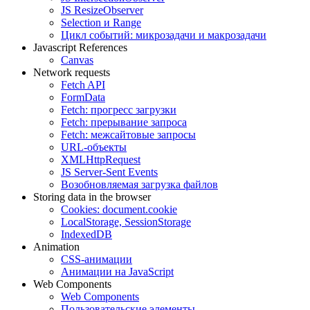
JS ResizeObserver
Selection и Range
Цикл событий: микрозадачи и макрозадачи
Javascript References
Canvas
Network requests
Fetch API
FormData
Fetch: прогресс загрузки
Fetch: прерывание запроса
Fetch: межсайтовые запросы
URL-объекты
XMLHttpRequest
JS Server-Sent Events
Возобновляемая загрузка файлов
Storing data in the browser
Cookies: document.cookie
LocalStorage, SessionStorage
IndexedDB
Animation
CSS-анимации
Анимации на JavaScript
Web Components
Web Components
Пользовательские элементы