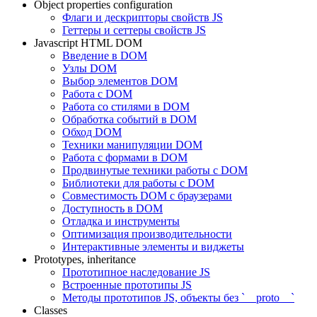
Object properties configuration
Флаги и дескрипторы свойств JS
Геттеры и сеттеры свойств JS
Javascript HTML DOM
Введение в DOM
Узлы DOM
Выбор элементов DOM
Работа с DOM
Работа со стилями в DOM
Обработка событий в DOM
Обход DOM
Техники манипуляции DOM
Работа с формами в DOM
Продвинутые техники работы с DOM
Библиотеки для работы с DOM
Совместимость DOM с браузерами
Доступность в DOM
Отладка и инструменты
Оптимизация производительности
Интерактивные элементы и виджеты
Prototypes, inheritance
Прототипное наследование JS
Встроенные прототипы JS
Методы прототипов JS, объекты без `__proto__`
Classes