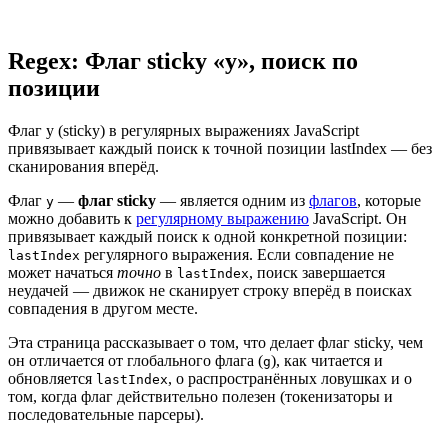
Regex: Флаг sticky «y», поиск по
позиции
Флаг y (sticky) в регулярных выражениях JavaScript
привязывает каждый поиск к точной позиции lastIndex — без
сканирования вперёд.
Флаг
—
флаг sticky
— является одним из
флагов
, которые
y
можно добавить к
регулярному выражению
JavaScript. Он
привязывает каждый поиск к одной конкретной позиции:
регулярного выражения. Если совпадение не
lastIndex
может начаться
точно
в
, поиск завершается
lastIndex
неудачей — движок не сканирует строку вперёд в поисках
совпадения в другом месте.
Эта страница рассказывает о том, что делает флаг sticky, чем
он отличается от глобального флага (
), как читается и
g
обновляется
, о распространённых ловушках и о
lastIndex
том, когда флаг действительно полезен (токенизаторы и
последовательные парсеры).