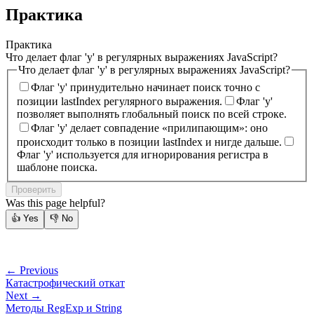
Практика
Практика
Что делает флаг 'y' в регулярных выражениях JavaScript?
Что делает флаг 'y' в регулярных выражениях JavaScript?
Флаг 'y' принудительно начинает поиск точно с
позиции lastIndex регулярного выражения.
Флаг 'y'
позволяет выполнять глобальный поиск по всей строке.
Флаг 'y' делает совпадение «прилипающим»: оно
происходит только в позиции lastIndex и нигде дальше.
Флаг 'y' используется для игнорирования регистра в
шаблоне поиска.
Проверить
Was this page helpful?
👍
Yes
👎
No
← Previous
Катастрофический откат
Next →
Методы RegExp и String