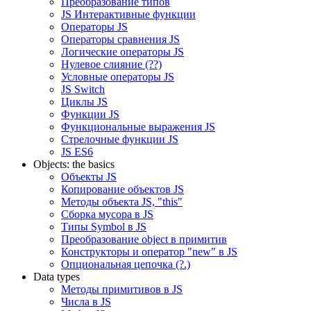
Преобразование типов
JS Интерактивные функции
Операторы JS
Операторы сравнения JS
Логические операторы JS
Нулевое слияние (??)
Условные операторы JS
JS Switch
Циклы JS
Функции JS
Функциональные выражения JS
Стрелочные функции JS
JS ES6
Objects: the basics
Объекты JS
Копирование объектов JS
Методы объекта JS, "this"
Сборка мусора в JS
Типы Symbol в JS
Преобразование object в примитив
Конструкторы и оператор "new" в JS
Опциональная цепочка (?.)
Data types
Методы примитивов в JS
Числа в JS