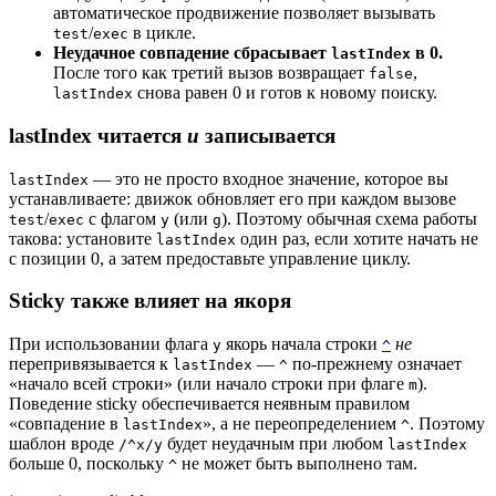
автоматическое продвижение позволяет вызывать
/
в цикле.
test
exec
Неудачное совпадение сбрасывает
в 0.
lastIndex
После того как третий вызов возвращает
,
false
снова равен 0 и готов к новому поиску.
lastIndex
lastIndex читается
и
записывается
— это не просто входное значение, которое вы
lastIndex
устанавливаете: движок обновляет его при каждом вызове
/
с флагом
(или
). Поэтому обычная схема работы
test
exec
y
g
такова: установите
один раз, если хотите начать не
lastIndex
с позиции 0, а затем предоставьте управление циклу.
Sticky также влияет на якоря
При использовании флага
якорь начала строки
не
y
^
перепривязывается к
—
по-прежнему означает
lastIndex
^
«начало всей строки» (или начало строки при флаге
).
m
Поведение sticky обеспечивается неявным правилом
«совпадение в
», а не переопределением
. Поэтому
lastIndex
^
шаблон вроде
будет неудачным при любом
/^x/y
lastIndex
больше 0, поскольку
не может быть выполнено там.
^