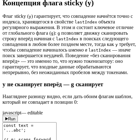
Концепция флага sticky (y)
Флаг sticky (
) гарантирует, что совпадение начнётся точно с
y
индекса, хранящегося в свойстве
объекта
lastIndex
регулярного выражения. В этом и состоит ключевое отличие
от глобального флага (
):
позволяет движку сканировать
g
g
строку вперёд начиная с
в поисках следующего
lastIndex
совпадения в любом более позднем месте, тогда как
требует,
y
чтобы совпадение начиналось
именно в
— иначе
lastIndex
поиск завершается неудачей. Поведение «без сканирования
вперёд» — это именно то, что нужно токенизатору: оно
гарантирует, что входные данные обрабатываются
непрерывно, без неожиданных пробелов между токенами.
y не сканирует вперёд — g сканирует
Наагляднее разницу видно, если дать обоим флагам шаблон,
который не совпадает в позиции 0:
javascript
— editable
Run