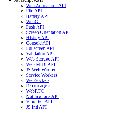
Javascript APIs
Web Animations API
File API
Battery API
WebGL
Push API
Screen Orientation API
History API
Console API
Fullscreen API
Validation API
Web Storage API
Web MIDI API
JS Web Workers
Service Workers
WebSockets
Геолокация
WebRTC
Notifications API
Vibration API
JS Intl API