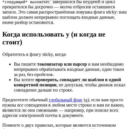
exec` завершился бы неудачей и цикл
*следующий* вызов
прекратился бы досрочно — молча отбросив оставшиеся
записи. Это самая распространённая ловушка флага sticky: ваш
шаблон должен непрерывно поглощать входные данные,
иначе разбор остановится.
Когда использовать y (и когда не
стоит)
Обратитесь к флагу sticky, когда:
Вы пишете
токенизатор или парсер
и вам необходимо
непрерывно обрабатывать входные данные, один токен
за раз, без пробелов.
Вы хотите
проверить, совпадает ли шаблон в одной
конкретной позиции
, не допуская, чтобы движок искал
совпадение дальше по строке.
Предпочтите обычный
глобальный флаг
(
), если вам просто
g
нужны
все
совпадения в любом месте строки и вам не важно,
являются ли они смежными — например, при поиске всех
адресов электронной почты в документе.
Помните о двух правилах, которые являются источником