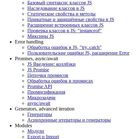
Базовый синтаксис классов JS
Наследование классов в JS
Статические свойства и методы
Приватные и защищённые свойства в JS
Расширение встроенных классов JS
Проверка классов в JS: "instanceof"
Миксины JS
Error handling
Обработка ошибок в JS, "try..catch"
Пользовательские ошибки JS, расширение Error
Promises, async/await
JS Введение: коллбэки
JS Promise
Цепочки промисов
Обработка ошибок в промисах
Promise API
Промисификация
Микрозадачи
async/await
Generators, advanced iteration
Генераторы
Асинхронные итераторы и генераторы
Modules
Модули
Export и Import