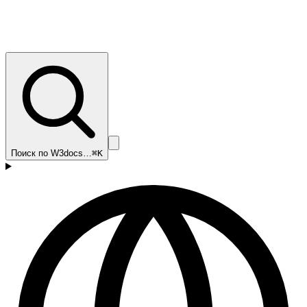
Поиск по W3docs…
⌘K