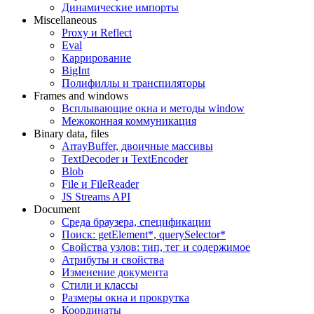
Динамические импорты
Miscellaneous
Proxy и Reflect
Eval
Каррирование
BigInt
Полифиллы и транспиляторы
Frames and windows
Всплывающие окна и методы window
Межоконная коммуникация
Binary data, files
ArrayBuffer, двоичные массивы
TextDecoder и TextEncoder
Blob
File и FileReader
JS Streams API
Document
Среда браузера, спецификации
Поиск: getElement*, querySelector*
Свойства узлов: тип, тег и содержимое
Атрибуты и свойства
Изменение документа
Стили и классы
Размеры окна и прокрутка
Координаты