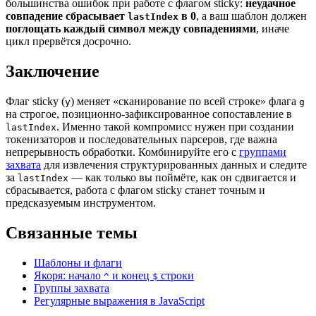
большинства ошибок при работе с флагом sticky:
неудачное
совпадение сбрасывает
в 0
, а ваш шаблон должен
lastIndex
поглощать каждый символ между совпадениями
, иначе
цикл прервётся досрочно.
Заключение
Флаг sticky (
) меняет «сканирование по всей строке» флага
y
g
на строгое, позиционно-зафиксированное сопоставление в
. Именно такой компромисс нужен при создании
lastIndex
токенизаторов и последовательных парсеров, где важна
непрерывность обработки. Комбинируйте его с
группами
захвата
для извлечения структурированных данных и следите
за
— как только вы поймёте, как он сдвигается и
lastIndex
сбрасывается, работа с флагом sticky станет точным и
предсказуемым инструментом.
Связанные темы
Шаблоны и флаги
Якоря: начало
и конец
строки
^
$
Группы захвата
Регулярные выражения в JavaScript