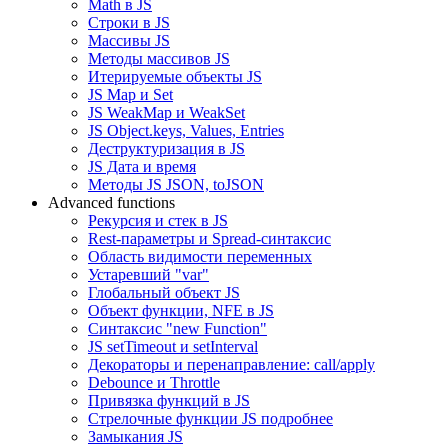
Math в JS
Строки в JS
Массивы JS
Методы массивов JS
Итерируемые объекты JS
JS Map и Set
JS WeakMap и WeakSet
JS Object.keys, Values, Entries
Деструктуризация в JS
JS Дата и время
Методы JS JSON, toJSON
Advanced functions
Рекурсия и стек в JS
Rest-параметры и Spread-синтаксис
Область видимости переменных
Устаревший "var"
Глобальный объект JS
Объект функции, NFE в JS
Синтаксис "new Function"
JS setTimeout и setInterval
Декораторы и перенаправление: call/apply
Debounce и Throttle
Привязка функций в JS
Стрелочные функции JS подробнее
Замыкания JS