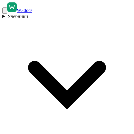
W3docs
Учебники