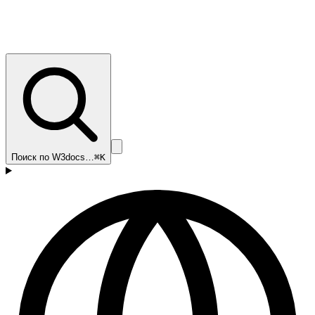
Поиск по W3docs…
⌘K