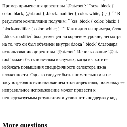
Пример применения директивы `@at-root`: ```scss .block {
color: black; @at-root { .block-modifier { color: white; } } } ``` В
результате компиляции получим: ```css .block { color: black; }
.block-modifier { color: white; } ``` Как видно из примера, блок
`.block-modifier` был размещен на корневом уровне, несмотря
на то, что он был объявлен внутри блока `.block` благодаря
использованию директивы `@at-root`. Использование `@at-
root` может быть полезным в случаях, когда вы хотите
избежать повышения специфичности селектора из-за
вложенности. Однако следует быть внимательным и не
злоупотреблять использованием этой директивы, поскольку её
неправильное использование может привести к
непредсказуемым результатам и усложнить поддержку кода.
More questions