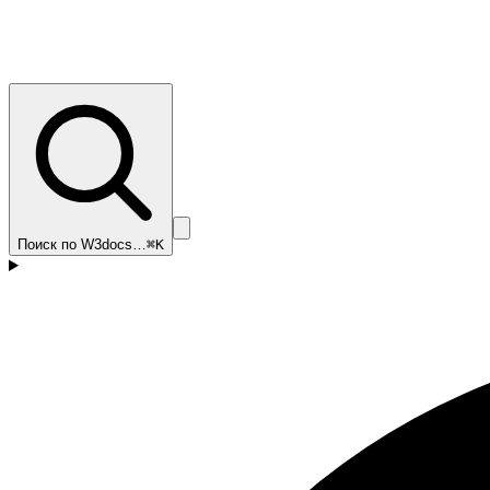
Поиск по W3docs…
⌘K